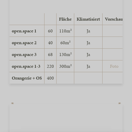
Fläche
Klimatisiert
Vorschau
open.space 1
60
110m²
Ja
open.space 2
40
60m²
Ja
open.space 3
68
130m²
Ja
open.space 1-3
220
300m²
Ja
Foto
D
Orangerie + OS
400