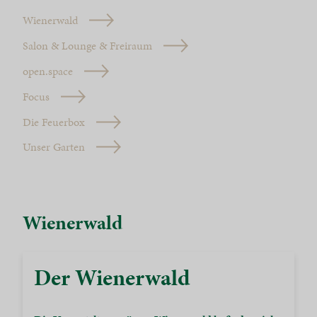
Wienerwald
Salon & Lounge & Freiraum
open.space
Focus
Die Feuerbox
Unser Garten
Wienerwald
Der Wienerwald