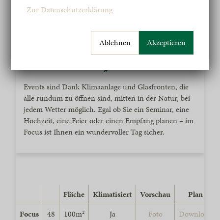
Zur Datenschutzerklärung
Der Focus
Ablehnen
Akzeptieren
Unser verglaster Focus ist das Herzstück im Campus
und befindet sich im Erdgeschoss.
Events sind Dank Klimaanlage und Glasfronten, die
alle rundum zu öffnen sind, mitten in der Natur, bei
jedem Wetter möglich. Egal ob Sie ein Seminar, eine
Hochzeit, eine Feier oder einen Empfang planen – im
Focus ist Ihnen ein wundervoller Tag sicher.
Fläche
Klimatisiert
Vorschau
Plan
Focus
48
100m²
Ja
Foto
Download