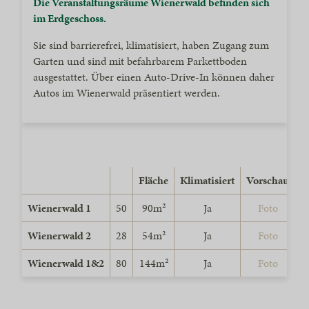
Die Veranstaltungsräume Wienerwald befinden sich
im Erdgeschoss.
Sie sind barrierefrei, klimatisiert, haben Zugang zum
Garten und sind mit befahrbarem Parkettboden
ausgestattet. Über einen Auto-Drive-In können daher
Autos im Wienerwald präsentiert werden.
Fläche
Klimatisiert
Vorschau
Wienerwald 1
50
90m²
Ja
Foto
Wienerwald 2
28
54m²
Ja
Foto
Wienerwald 1&2
80
144m²
Ja
Foto
D